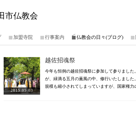
田市仏教会
プ
加盟寺院
行事案内
仏教会の日々(ブログ)
越佐招魂祭
今年も恒例の越佐招魂祭に参加して参りました
が、緑滴る五月の薫風の中、修行いたしました
規模も縮小されてしまっていますが、国家権力
2015.05.03