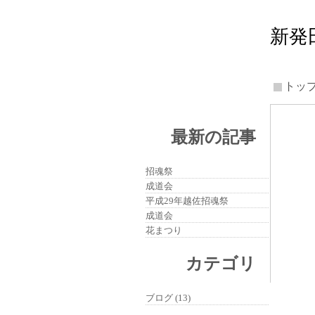
新発
トッ
最新の記事
招魂祭
成道会
平成29年越佐招魂祭
成道会
花まつり
カテゴリ
ブログ (13)